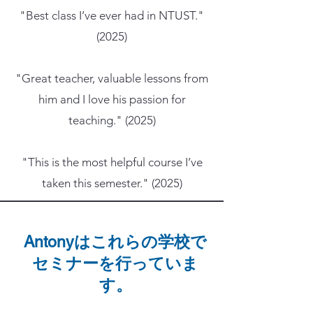
"Best class I’ve ever had in NTUST."
(2025)
"Great teacher, valuable lessons from
him and I love his passion for
teaching." (2025)
"This is the most helpful course I’ve
taken this semester." (2025)
Antonyはこれらの学校で
セミナーを行っていま
す。